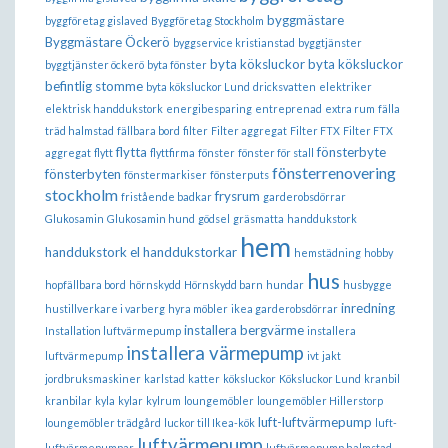
byggmästare
byggföretag gislaved
Byggföretag Stockholm
Byggmästare Öckerö
byggservice kristianstad
byggtjänster
byta köksluckor
byta köksluckor
byggtjänster öckerö
byta fönster
befintlig stomme
byta köksluckor Lund
dricksvatten
elektriker
elektrisk handdukstork
energibesparing
entreprenad
extra rum
fälla
träd halmstad
fällbara bord
filter
Filter aggregat
Filter FTX
Filter FTX
flytta
fönsterbyte
aggregat
flytt
flyttfirma
fönster
fönster för stall
fönsterrenovering
fönsterbyten
fönstermarkiser
fönsterputs
stockholm
frysrum
fristående badkar
garderobsdörrar
Glukosamin
Glukosamin hund
gödsel
gräsmatta
handdukstork
hem
handdukstork el
handdukstorkar
hemstädning
hobby
hus
hopfällbara bord
hörnskydd
Hörnskydd barn
hundar
husbygge
inredning
hustillverkare i varberg
hyra möbler
ikea garderobsdörrar
installera bergvärme
Installation luftvärmepump
installera
installera värmepump
luftvärmepump
ivt
jakt
jordbruksmaskiner
karlstad
katter
köksluckor
Köksluckor Lund
kranbil
kranbilar
kyla
kylar
kylrum
loungemöbler
loungemöbler Hillerstorp
luft-luftvärmepump
loungemöbler trädgård
luckor till Ikea-kök
luft-
luftvärmepump
luftvärmepumpar
luftvärmepump halmstad