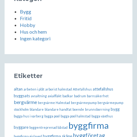
Bygg
Fritid
Hobby
Hus och hem
Ingen kategori
Etiketter
altan
attefallshus
arbeten i plåt
arborist halmstad
Attefallshus
byggsats
avsaltning
axialfläkt
badkar
badrum
barnsäkerhet
bergvärme
bergvärme Halmstad
bergvärmepump
bergvärmepump
bygg
stockholm
blandare
blandare handfat
boende
brunnsborrning
bygga hus i varberg
bygga pool
bygga pool halmstad
bygga växthus
byggfirma
byggare
byggentreprenad båstad
byggföretag
byggfirma skåne
byggfirma gislaved