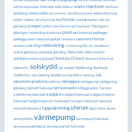
markiser
markis
luftvärmepumpar halmstad
måla
målare
markiser
jönköping
måttbeställda persienner
membransystem
möbeluthyrning
nya fönster
möbler
möbler till uthyrning
nya köksluckor
nytt tak
orangeri
göteborg
pellets
persienner och markiser
Plåtslagare
pool
plåtslageri
plattstång aluminium
pool halmstad
poolbygge
renovera fönster
poolbyggnation halmstad
pooltak
renovera
renovering
renovera kök billigt
renovering kök
rör
rörmokare
sedum göteborg
sedumtak göteborg
slåtterbalk
slåttermaskin
snickare
Snickare Öckerö
snickare gislaved
Snickare öckerö
sol
solskydd
solpaneler
spa
spabad
Städföretag Stockholm
tak
stallfönster
storstädning
Stubbfräsning Skåne
swimspa
takarbete göteborg
takläggare
takfirma
takläggning
takläggning
terrassmarkis
göteborg
taktvätt halmstad
tillbyggnation
Tjänster
trädgård
trädfällning halmstad
trädgård halmstad
trädgårdsskötsel
halmstad
trädgårdstjänster halmstad
transport
tvätta tak halmstad
uterum
Uppvärmning
tvättställsblandare
Vajerräcke
värme
värmepump
värmepellets
värmepump halmstad
värmepump jönköping
värmepump luft halmstad