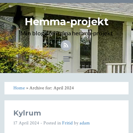
Hemma-projekt
Min blogg om mina hemma-projekt
Toggle
navigation
Home
» Archive for: April 2024
Kylrum
17 April 2024
- Posted in
Fritid
by
adam