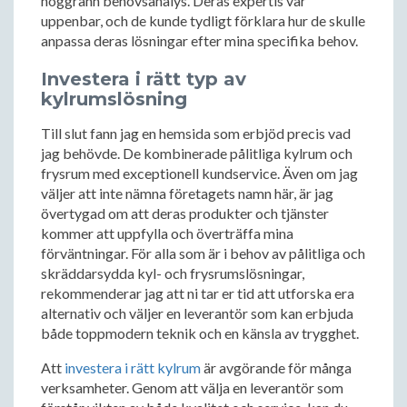
noggrann behovsanalys. Deras expertis var
uppenbar, och de kunde tydligt förklara hur de skulle
anpassa deras lösningar efter mina specifika behov.
Investera i rätt typ av
kylrumslösning
Till slut fann jag en hemsida som erbjöd precis vad
jag behövde. De kombinerade pålitliga kylrum och
frysrum med exceptionell kundservice. Även om jag
väljer att inte nämna företagets namn här, är jag
övertygad om att deras produkter och tjänster
kommer att uppfylla och överträffa mina
förväntningar. För alla som är i behov av pålitliga och
skräddarsydda kyl- och frysrumslösningar,
rekommenderar jag att ni tar er tid att utforska era
alternativ och väljer en leverantör som kan erbjuda
både toppmodern teknik och en känsla av trygghet.
Att
investera i rätt kylrum
är avgörande för många
verksamheter. Genom att välja en leverantör som