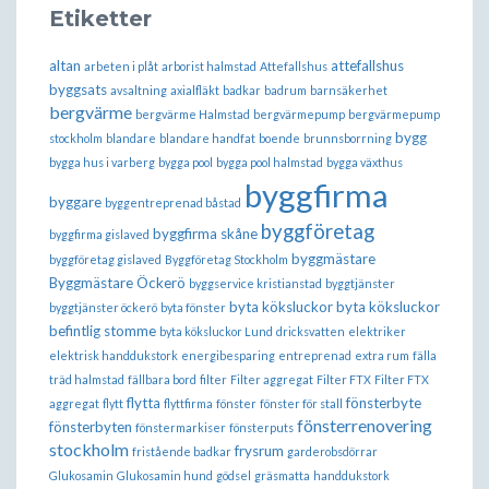
Etiketter
altan
attefallshus
arbeten i plåt
arborist halmstad
Attefallshus
byggsats
avsaltning
axialfläkt
badkar
badrum
barnsäkerhet
bergvärme
bergvärme Halmstad
bergvärmepump
bergvärmepump
bygg
stockholm
blandare
blandare handfat
boende
brunnsborrning
bygga hus i varberg
bygga pool
bygga pool halmstad
bygga växthus
byggfirma
byggare
byggentreprenad båstad
byggföretag
byggfirma skåne
byggfirma gislaved
byggmästare
byggföretag gislaved
Byggföretag Stockholm
Byggmästare Öckerö
byggservice kristianstad
byggtjänster
byta köksluckor
byta köksluckor
byggtjänster öckerö
byta fönster
befintlig stomme
byta köksluckor Lund
dricksvatten
elektriker
elektrisk handdukstork
energibesparing
entreprenad
extra rum
fälla
träd halmstad
fällbara bord
filter
Filter aggregat
Filter FTX
Filter FTX
flytta
fönsterbyte
aggregat
flytt
flyttfirma
fönster
fönster för stall
fönsterrenovering
fönsterbyten
fönstermarkiser
fönsterputs
stockholm
frysrum
fristående badkar
garderobsdörrar
Glukosamin
Glukosamin hund
gödsel
gräsmatta
handdukstork