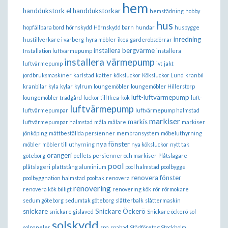
hem
handdukstork el
handdukstorkar
hemstädning
hobby
hus
hopfällbara bord
hörnskydd
Hörnskydd barn
hundar
husbygge
inredning
hustillverkare i varberg
hyra möbler
ikea garderobsdörrar
installera bergvärme
Installation luftvärmepump
installera
installera värmepump
luftvärmepump
ivt
jakt
jordbruksmaskiner
karlstad
katter
köksluckor
Köksluckor Lund
kranbil
kranbilar
kyla
kylar
kylrum
loungemöbler
loungemöbler Hillerstorp
luft-luftvärmepump
loungemöbler trädgård
luckor till Ikea-kök
luft-
luftvärmepump
luftvärmepumpar
luftvärmepump halmstad
markiser
markis
luftvärmepumpar halmstad
måla
målare
markiser
jönköping
måttbeställda persienner
membransystem
möbeluthyrning
nya fönster
möbler
möbler till uthyrning
nya köksluckor
nytt tak
orangeri
göteborg
pellets
persienner och markiser
Plåtslagare
pool
plåtslageri
plattstång aluminium
pool halmstad
poolbygge
renovera fönster
poolbyggnation halmstad
pooltak
renovera
renovering
renovera kök billigt
renovering kök
rör
rörmokare
sedum göteborg
sedumtak göteborg
slåtterbalk
slåttermaskin
snickare
Snickare Öckerö
snickare gislaved
Snickare öckerö
sol
solskydd
solpaneler
spa
spabad
Städföretag Stockholm