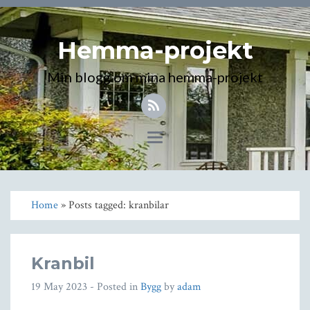
Hemma-projekt
Min blogg om mina hemma-projekt
Toggle
navigation
Home
» Posts tagged: kranbilar
Kranbil
19 May 2023
- Posted in
Bygg
by
adam