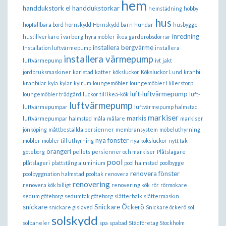
hem
handdukstork el
handdukstorkar
hemstädning
hobby
hus
hopfällbara bord
hörnskydd
Hörnskydd barn
hundar
husbygge
inredning
hustillverkare i varberg
hyra möbler
ikea garderobsdörrar
installera bergvärme
Installation luftvärmepump
installera
installera värmepump
luftvärmepump
ivt
jakt
jordbruksmaskiner
karlstad
katter
köksluckor
Köksluckor Lund
kranbil
kranbilar
kyla
kylar
kylrum
loungemöbler
loungemöbler Hillerstorp
luft-luftvärmepump
loungemöbler trädgård
luckor till Ikea-kök
luft-
luftvärmepump
luftvärmepumpar
luftvärmepump halmstad
markiser
markis
luftvärmepumpar halmstad
måla
målare
markiser
jönköping
måttbeställda persienner
membransystem
möbeluthyrning
nya fönster
möbler
möbler till uthyrning
nya köksluckor
nytt tak
orangeri
göteborg
pellets
persienner och markiser
Plåtslagare
pool
plåtslageri
plattstång aluminium
pool halmstad
poolbygge
renovera fönster
poolbyggnation halmstad
pooltak
renovera
renovering
renovera kök billigt
renovering kök
rör
rörmokare
sedum göteborg
sedumtak göteborg
slåtterbalk
slåttermaskin
snickare
Snickare Öckerö
snickare gislaved
Snickare öckerö
sol
solskydd
solpaneler
spa
spabad
Städföretag Stockholm