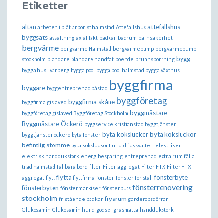
Etiketter
altan
attefallshus
arbeten i plåt
arborist halmstad
Attefallshus
byggsats
avsaltning
axialfläkt
badkar
badrum
barnsäkerhet
bergvärme
bergvärme Halmstad
bergvärmepump
bergvärmepump
bygg
stockholm
blandare
blandare handfat
boende
brunnsborrning
bygga hus i varberg
bygga pool
bygga pool halmstad
bygga växthus
byggfirma
byggare
byggentreprenad båstad
byggföretag
byggfirma skåne
byggfirma gislaved
byggmästare
byggföretag gislaved
Byggföretag Stockholm
Byggmästare Öckerö
byggservice kristianstad
byggtjänster
byta köksluckor
byta köksluckor
byggtjänster öckerö
byta fönster
befintlig stomme
byta köksluckor Lund
dricksvatten
elektriker
elektrisk handdukstork
energibesparing
entreprenad
extra rum
fälla
träd halmstad
fällbara bord
filter
Filter aggregat
Filter FTX
Filter FTX
flytta
fönsterbyte
aggregat
flytt
flyttfirma
fönster
fönster för stall
fönsterrenovering
fönsterbyten
fönstermarkiser
fönsterputs
stockholm
frysrum
fristående badkar
garderobsdörrar
Glukosamin
Glukosamin hund
gödsel
gräsmatta
handdukstork