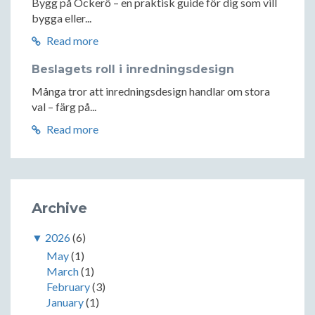
Bygg på Öckerö – en praktisk guide för dig som vill
bygga eller...
Read more
Beslagets roll i inredningsdesign
Många tror att inredningsdesign handlar om stora
val – färg på...
Read more
Archive
▼
2026
(6)
May
(1)
March
(1)
February
(3)
January
(1)