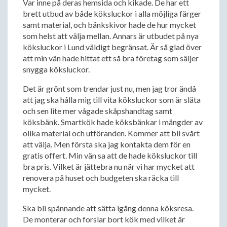
Var inne på deras hemsida och kikade. De har ett
brett utbud av både köksluckor i alla möjliga färger
samt material, och bänkskivor hade de hur mycket
som helst att välja mellan. Annars är utbudet på nya
köksluckor i Lund väldigt begränsat. Är så glad över
att min vän hade hittat ett så bra företag som säljer
snygga köksluckor.
Det är grönt som trendar just nu, men jag tror ändå
att jag ska hålla mig till vita köksluckor som är släta
och sen lite mer vågade skåpshandtag samt
köksbänk. Smartkök hade köksbänkar i mängder av
olika material och utföranden. Kommer att bli svårt
att välja. Men första ska jag kontakta dem för en
gratis offert. Min vän sa att de hade köksluckor till
bra pris. Vilket är jättebra nu när vi har mycket att
renovera på huset och budgeten ska räcka till
mycket.
Ska bli spännande att sätta igång denna köksresa.
De monterar och forslar bort kök med vilket är