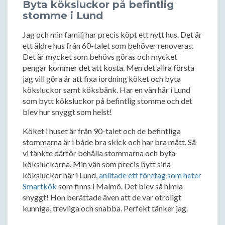
Byta köksluckor på befintlig
stomme i Lund
Jag och min familj har precis köpt ett nytt hus. Det är
ett äldre hus från 60-talet som behöver renoveras.
Det är mycket som behövs göras och mycket
pengar kommer det att kosta. Men det allra första
jag vill göra är att fixa iordning köket och byta
köksluckor samt köksbänk. Har en vän här i Lund
som bytt köksluckor på befintlig stomme och det
blev hur snyggt som helst!
Köket i huset är från 90-talet och de befintliga
stommarna är i både bra skick och har bra mått. Så
vi tänkte därför behålla stommarna och byta
köksluckorna. Min vän som precis bytt sina
köksluckor här i Lund,
anlitade ett företag som heter
Smartkök
som finns i Malmö. Det blev så himla
snyggt! Hon berättade även att de var otroligt
kunniga, trevliga och snabba. Perfekt tänker jag.