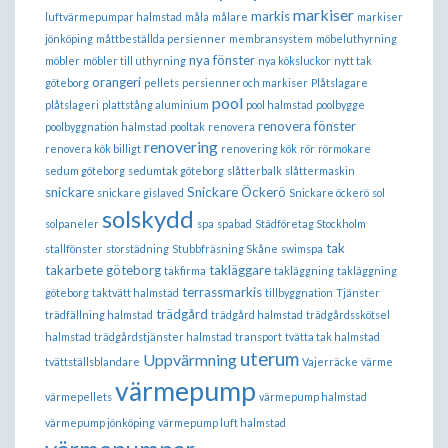
markiser
markis
luftvärmepumpar halmstad
måla
målare
markiser
jönköping
måttbeställda persienner
membransystem
möbeluthyrning
nya fönster
möbler
möbler till uthyrning
nya köksluckor
nytt tak
orangeri
göteborg
pellets
persienner och markiser
Plåtslagare
pool
plåtslageri
plattstång aluminium
pool halmstad
poolbygge
renovera fönster
poolbyggnation halmstad
pooltak
renovera
renovering
renovera kök billigt
renovering kök
rör
rörmokare
sedum göteborg
sedumtak göteborg
slåtterbalk
slåttermaskin
snickare
Snickare Öckerö
snickare gislaved
Snickare öckerö
sol
solskydd
solpaneler
spa
spabad
Städföretag Stockholm
tak
stallfönster
storstädning
Stubbfräsning Skåne
swimspa
takarbete göteborg
takläggare
takfirma
takläggning
takläggning
terrassmarkis
göteborg
taktvätt halmstad
tillbyggnation
Tjänster
trädgård
trädfällning halmstad
trädgård halmstad
trädgårdsskötsel
halmstad
trädgårdstjänster halmstad
transport
tvätta tak halmstad
uterum
Uppvärmning
tvättställsblandare
Vajerräcke
värme
värmepump
värmepellets
värmepump halmstad
värmepump jönköping
värmepump luft halmstad