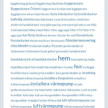
byggmästare
byggföretag gislaved
Byggföretag Stockholm
Byggmästare Öckerö
byggservice kristianstad
byggtjänster
byta köksluckor
byta köksluckor
byggtjänster öckerö
byta fönster
befintlig stomme
byta köksluckor Lund
dricksvatten
elektriker
elektrisk handdukstork
energibesparing
entreprenad
extra rum
fälla
träd halmstad
fällbara bord
filter
Filter aggregat
Filter FTX
Filter FTX
flytta
fönsterbyte
aggregat
flytt
flyttfirma
fönster
fönster för stall
fönsterrenovering
fönsterbyten
fönstermarkiser
fönsterputs
stockholm
frysrum
fristående badkar
garderobsdörrar
Glukosamin
Glukosamin hund
gödsel
gräsmatta
handdukstork
hem
handdukstork el
handdukstorkar
hemstädning
hobby
hus
hopfällbara bord
hörnskydd
Hörnskydd barn
hundar
husbygge
inredning
hustillverkare i varberg
hyra möbler
ikea garderobsdörrar
installera bergvärme
Installation luftvärmepump
installera
installera värmepump
luftvärmepump
ivt
jakt
jordbruksmaskiner
karlstad
katter
köksluckor
Köksluckor Lund
kranbil
kranbilar
kyla
kylar
kylrum
loungemöbler
loungemöbler Hillerstorp
luft-luftvärmepump
loungemöbler trädgård
luckor till Ikea-kök
luft-
luftvärmepump
luftvärmepumpar
luftvärmepump halmstad