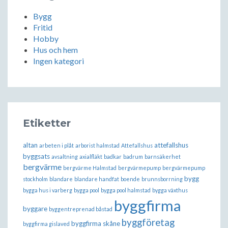
Bygg
Fritid
Hobby
Hus och hem
Ingen kategori
Etiketter
altan
attefallshus
arbeten i plåt
arborist halmstad
Attefallshus
byggsats
avsaltning
axialfläkt
badkar
badrum
barnsäkerhet
bergvärme
bergvärme Halmstad
bergvärmepump
bergvärmepump
bygg
stockholm
blandare
blandare handfat
boende
brunnsborrning
bygga hus i varberg
bygga pool
bygga pool halmstad
bygga växthus
byggfirma
byggare
byggentreprenad båstad
byggföretag
byggfirma skåne
byggfirma gislaved