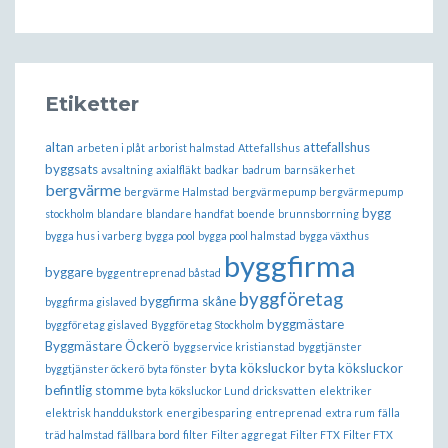
Etiketter
altan
attefallshus
arbeten i plåt
arborist halmstad
Attefallshus
byggsats
avsaltning
axialfläkt
badkar
badrum
barnsäkerhet
bergvärme
bergvärme Halmstad
bergvärmepump
bergvärmepump
bygg
stockholm
blandare
blandare handfat
boende
brunnsborrning
bygga hus i varberg
bygga pool
bygga pool halmstad
bygga växthus
byggfirma
byggare
byggentreprenad båstad
byggföretag
byggfirma skåne
byggfirma gislaved
byggmästare
byggföretag gislaved
Byggföretag Stockholm
Byggmästare Öckerö
byggservice kristianstad
byggtjänster
byta köksluckor
byta köksluckor
byggtjänster öckerö
byta fönster
befintlig stomme
byta köksluckor Lund
dricksvatten
elektriker
elektrisk handdukstork
energibesparing
entreprenad
extra rum
fälla
träd halmstad
fällbara bord
filter
Filter aggregat
Filter FTX
Filter FTX