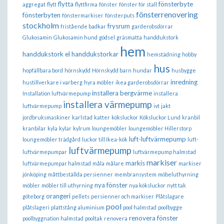
flytta
fönsterbyte
aggregat
flytt
flyttfirma
fönster
fönster för stall
fönsterrenovering
fönsterbyten
fönstermarkiser
fönsterputs
stockholm
frysrum
fristående badkar
garderobsdörrar
Glukosamin
Glukosamin hund
gödsel
gräsmatta
handdukstork
hem
handdukstork el
handdukstorkar
hemstädning
hobby
hus
hopfällbara bord
hörnskydd
Hörnskydd barn
hundar
husbygge
inredning
hustillverkare i varberg
hyra möbler
ikea garderobsdörrar
installera bergvärme
Installation luftvärmepump
installera
installera värmepump
luftvärmepump
ivt
jakt
jordbruksmaskiner
karlstad
katter
köksluckor
Köksluckor Lund
kranbil
kranbilar
kyla
kylar
kylrum
loungemöbler
loungemöbler Hillerstorp
luft-luftvärmepump
loungemöbler trädgård
luckor till Ikea-kök
luft-
luftvärmepump
luftvärmepumpar
luftvärmepump halmstad
markiser
markis
luftvärmepumpar halmstad
måla
målare
markiser
jönköping
måttbeställda persienner
membransystem
möbeluthyrning
nya fönster
möbler
möbler till uthyrning
nya köksluckor
nytt tak
orangeri
göteborg
pellets
persienner och markiser
Plåtslagare
pool
plåtslageri
plattstång aluminium
pool halmstad
poolbygge
renovera fönster
poolbyggnation halmstad
pooltak
renovera