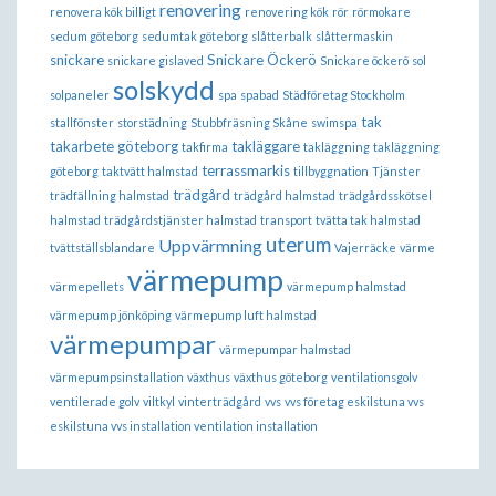
renovering
renovera kök billigt
renovering kök
rör
rörmokare
sedum göteborg
sedumtak göteborg
slåtterbalk
slåttermaskin
snickare
Snickare Öckerö
snickare gislaved
Snickare öckerö
sol
solskydd
solpaneler
spa
spabad
Städföretag Stockholm
tak
stallfönster
storstädning
Stubbfräsning Skåne
swimspa
takarbete göteborg
takläggare
takfirma
takläggning
takläggning
terrassmarkis
göteborg
taktvätt halmstad
tillbyggnation
Tjänster
trädgård
trädfällning halmstad
trädgård halmstad
trädgårdsskötsel
halmstad
trädgårdstjänster halmstad
transport
tvätta tak halmstad
uterum
Uppvärmning
tvättställsblandare
Vajerräcke
värme
värmepump
värmepellets
värmepump halmstad
värmepump jönköping
värmepump luft halmstad
värmepumpar
värmepumpar halmstad
värmepumpsinstallation
växthus
växthus göteborg
ventilationsgolv
ventilerade golv
viltkyl
vinterträdgård
vvs
vvs företag eskilstuna vvs
eskilstuna vvs installation ventilation installation