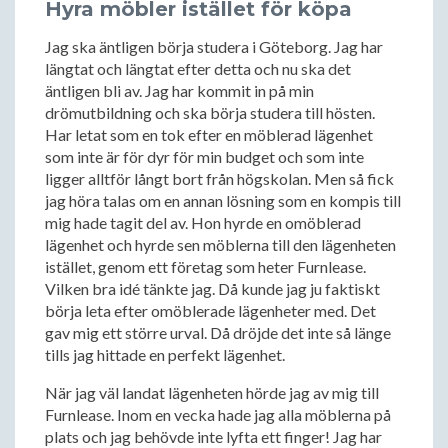
Hyra möbler istället för köpa
Jag ska äntligen börja studera i Göteborg. Jag har
längtat och längtat efter detta och nu ska det
äntligen bli av. Jag har kommit in på min
drömutbildning och ska börja studera till hösten.
Har letat som en tok efter en möblerad lägenhet
som inte är för dyr för min budget och som inte
ligger alltför långt bort från högskolan. Men så fick
jag höra talas om en annan lösning som en kompis till
mig hade tagit del av. Hon hyrde en omöblerad
lägenhet och hyrde sen möblerna till den lägenheten
istället, genom ett företag som heter Furnlease.
Vilken bra idé tänkte jag. Då kunde jag ju faktiskt
börja leta efter omöblerade lägenheter med. Det
gav mig ett större urval. Då dröjde det inte så länge
tills jag hittade en perfekt lägenhet.
När jag väl landat lägenheten hörde jag av mig till
Furnlease. Inom en vecka hade jag alla möblerna på
plats och jag behövde inte lyfta ett finger! Jag har