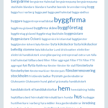
bergvärme
bergvärme Halmstad
bergvärmepump
bergvärmepump
bygg
stockholm
blandare
blandare handfat
boende
brunnsborrning
bygga hus i varberg
bygga pool
bygga pool halmstad
bygga växthus
byggfirma
byggare
byggentreprenad båstad
byggföretag
byggfirma skåne
byggfirma gislaved
byggmästare
byggföretag gislaved
Byggföretag Stockholm
Byggmästare Öckerö
byggservice kristianstad
byggtjänster
byta köksluckor
byta köksluckor
byggtjänster öckerö
byta fönster
befintlig stomme
byta köksluckor Lund
dricksvatten
elektriker
elektrisk handdukstork
energibesparing
entreprenad
extra rum
fälla
träd halmstad
fällbara bord
filter
Filter aggregat
Filter FTX
Filter FTX
flytta
fönsterbyte
aggregat
flytt
flyttfirma
fönster
fönster för stall
fönsterrenovering
fönsterbyten
fönstermarkiser
fönsterputs
stockholm
frysrum
fristående badkar
garderobsdörrar
Glukosamin
Glukosamin hund
gödsel
gräsmatta
handdukstork
hem
handdukstork el
handdukstorkar
hemstädning
hobby
hus
hopfällbara bord
hörnskydd
Hörnskydd barn
hundar
husbygge
inredning
hustillverkare i varberg
hyra möbler
ikea garderobsdörrar