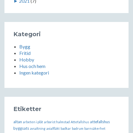
►
2021
(7)
Kategori
Bygg
Fritid
Hobby
Hus och hem
Ingen kategori
Etiketter
altan
attefallshus
arbeten i plåt
arborist halmstad
Attefallshus
byggsats
avsaltning
axialfläkt
badkar
badrum
barnsäkerhet