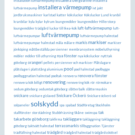
installera bergvärme
Installation luftvärmepump
installera
installera värmepump
luftvärmepump
ivt
jakt
jordbruksmaskiner
karlstad
katter
köksluckor
Köksluckor Lund
kranbil
kranbilar
kyla
kylar
kylrum
loungemöbler
loungemöbler Hillerstorp
luft-luftvärmepump
loungemöbler trädgård
luckor till Ikea-kök
luft-
luftvärmepump
luftvärmepumpar
luftvärmepump halmstad
markiser
markis
luftvärmepumpar halmstad
måla
målare
markiser
jönköping
måttbeställda persienner
membransystem
möbeluthyrning
nya fönster
möbler
möbler till uthyrning
nya köksluckor
nytt tak
orangeri
göteborg
pellets
persienner och markiser
Plåtslagare
pool
plåtslageri
plattstång aluminium
pool halmstad
poolbygge
renovera fönster
poolbyggnation halmstad
pooltak
renovera
renovering
renovera kök billigt
renovering kök
rör
rörmokare
sedum göteborg
sedumtak göteborg
slåtterbalk
slåttermaskin
snickare
Snickare Öckerö
snickare gislaved
Snickare öckerö
sol
solskydd
solpaneler
spa
spabad
Städföretag Stockholm
tak
stallfönster
storstädning
Stubbfräsning Skåne
swimspa
takarbete göteborg
takläggare
takfirma
takläggning
takläggning
terrassmarkis
göteborg
taktvätt halmstad
tillbyggnation
Tjänster
trädgård
trädfällning halmstad
trädgård halmstad
trädgårdsskötsel