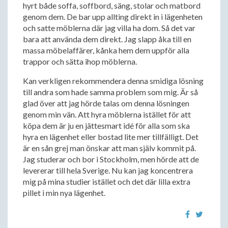
hyrt både soffa, soffbord, säng, stolar och matbord
genom dem. De bar upp allting direkt in i lägenheten
och satte möblerna där jag villa ha dom. Så det var
bara att använda dem direkt. Jag slapp åka till en
massa möbelaffärer, kånka hem dem uppför alla
trappor och sätta ihop möblerna.
Kan verkligen rekommendera denna smidiga lösning
till andra som hade samma problem som mig. Är så
glad över att jag hörde talas om denna lösningen
genom min vän. Att hyra möblerna istället för att
köpa dem är ju en jättesmart idé för alla som ska
hyra en lägenhet eller bostad lite mer tillfälligt. Det
är en sån grej man önskar att man själv kommit på.
Jag studerar och bor i Stockholm, men hörde att de
levererar till hela Sverige. Nu kan jag koncentrera
mig på mina studier istället och det där lilla extra
pillet i min nya lägenhet.